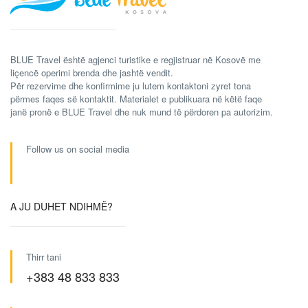
BLUE Travel është agjenci turistike e regjistruar në Kosovë me
liçencë operimi brenda dhe jashtë vendit.
Për rezervime dhe konfirmime ju lutem kontaktoni zyret tona
përmes faqes së kontaktit. Materialet e publikuara në këtë faqe
janë pronë e BLUE Travel dhe nuk mund të përdoren pa autorizim.
Follow us on social media
A JU DUHET NDIHMË?
Thirr tani
+383 48 833 833