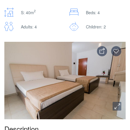
2
S: 40m
Beds: 4
Adults: 4
Children: 2
Description