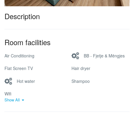
Description
Room facilities
Air Conditioning
BB - Fjetje & Mëngjes
Flat Screen TV
Hair dryer
Hot water
Shampoo
Wifi
Show All