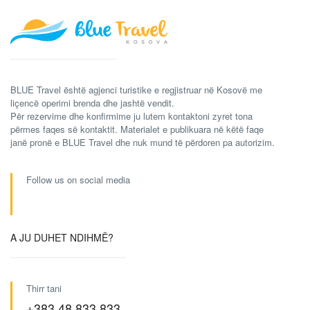
BLUE Travel është agjenci turistike e regjistruar në Kosovë me
liçencë operimi brenda dhe jashtë vendit.
Për rezervime dhe konfirmime ju lutem kontaktoni zyret tona
përmes faqes së kontaktit. Materialet e publikuara në këtë faqe
janë pronë e BLUE Travel dhe nuk mund të përdoren pa autorizim.
Follow us on social media
A JU DUHET NDIHMË?
Thirr tani
+383 48 833 833