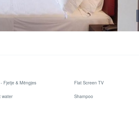
- Fjetje & Mëngjes
Flat Screen TV
t water
Shampoo