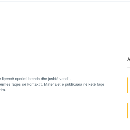
A
 liçencë operimi brenda dhe jashtë vendit.
ërmes faqes së kontaktit. Materialet e publikuara në këtë faqe
zim.