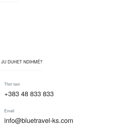
 JU DUHET NDIHMË?
Thirr tani
+383 48 833 833
Email
info@bluetravel-ks.com