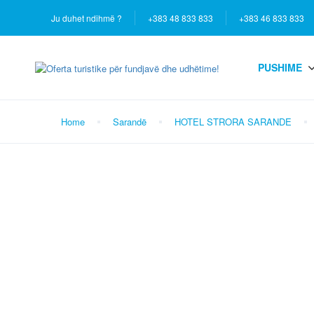
Ju duhet ndihmë ?
+383 48 833 833
+383 46 833 833
PUSHIME
Home
Sarandë
HOTEL STRORA SARANDE