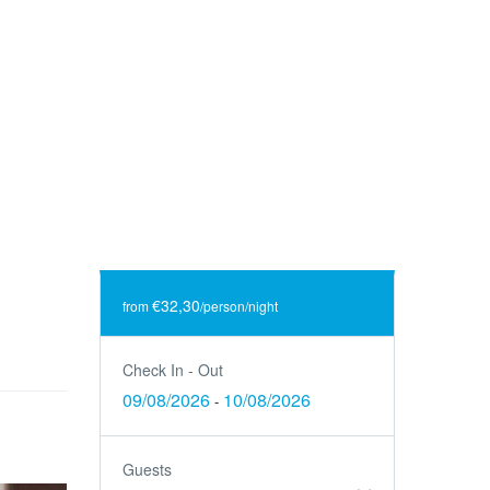
€32,30
from
/person/night
Check In - Out
09/08/2026
10/08/2026
-
Guests