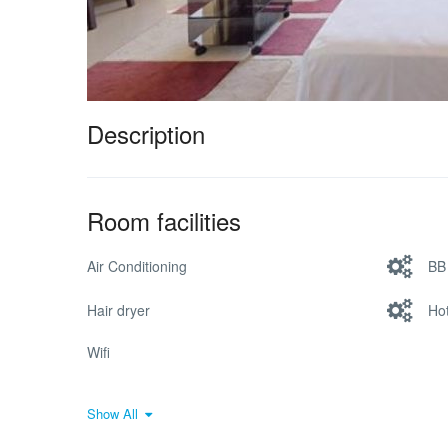
Description
Room facilities
Air Conditioning
BB 
Hair dryer
Ho
Wifi
Show All