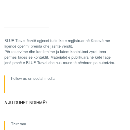
BLUE Travel është agjenci turistike e regjistruar në Kosovë me
liçencë operimi brenda dhe jashtë vendit.
Për rezervime dhe konfirmime ju lutem kontaktoni zyret tona
përmes faqes së kontaktit. Materialet e publikuara në këtë faqe
janë pronë e BLUE Travel dhe nuk mund të përdoren pa autorizim.
Follow us on social media
A JU DUHET NDIHMË?
Thirr tani