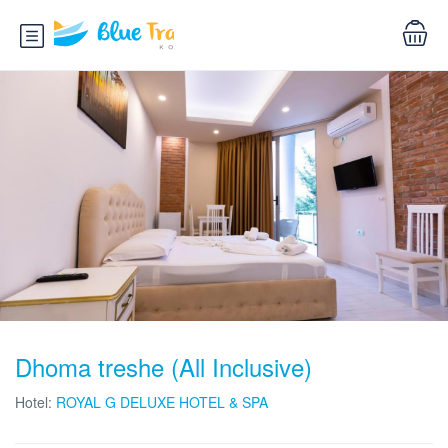
Dhoma treshe (All Inclusive)
Hotel:
ROYAL G DELUXE HOTEL & SPA