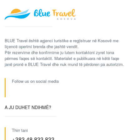
BLUE Travel është agjenci turistike e regjistruar në Kosovë me
liçencë operimi brenda dhe jashtë vendit.
Për rezervime dhe konfirmime ju lutem kontaktoni zyret tona
përmes faqes së kontaktit. Materialet e publikuara në këtë faqe
janë pronë e BLUE Travel dhe nuk mund të përdoren pa autorizim.
Follow us on social media
A JU DUHET NDIHMË?
Thirr tani
+383 48 833 833