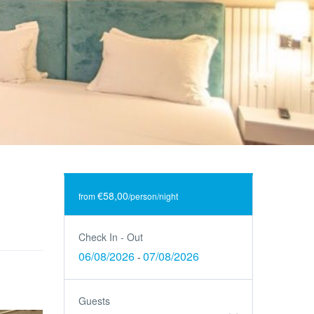
€58,00
from
/person/night
Check In - Out
06/08/2026
07/08/2026
-
Guests