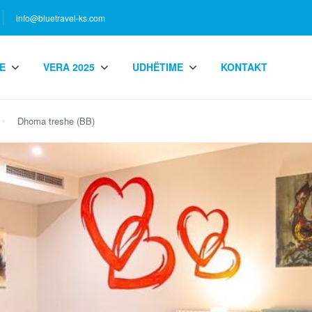
info@bluetravel-ks.com
E
VERA 2025
UDHËTIME
KONTAKT
Dhoma treshe (BB)