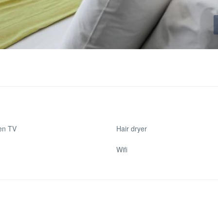
een TV
Hair dryer
Wifi