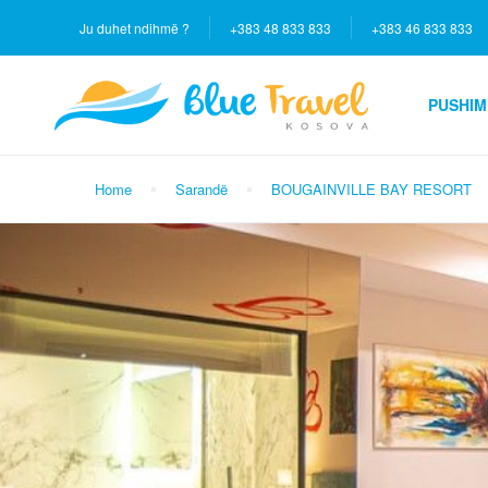
Ju duhet ndihmë ?
+383 48 833 833
+383 46 833 833
PUSHIM
Home
Sarandë
BOUGAINVILLE BAY RESORT