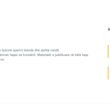
A
 liçencë operimi brenda dhe jashtë vendit.
ërmes faqes së kontaktit. Materialet e publikuara në këtë faqe
zim.