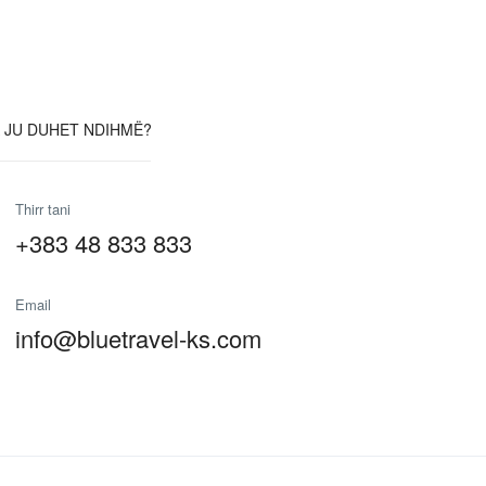
 JU DUHET NDIHMË?
Thirr tani
+383 48 833 833
Email
info@bluetravel-ks.com