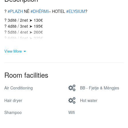
?
#
PLAZH
NË
#
DHËRMI
– HOTEL
#
ELYSIUM
?
?
3ditë / 2net ➤ 130€
?
4ditë / 3net ➤ 195€
?
5ditë / 4net ➤ 260€
?
6ditë / 5net ➤ 325€
‼
Plus 25€ bileta kthyese
View More
‼
Cmimi për person në dhomë dyshe
‼
Oferta valide nga 10 Korrik – 30 Gusht
?
oferta përfshinë:
Room facilities
✔
akomodimin në Hotel Elysium – Dhërmi
✔
mëngjesi
✔
pishina
Air Conditioning
BB - Fjetje & Mëngjes
✔
shërbimet tjera me rastin e udhëtimit
Hair dryer
Hot water
Shampoo
Wifi