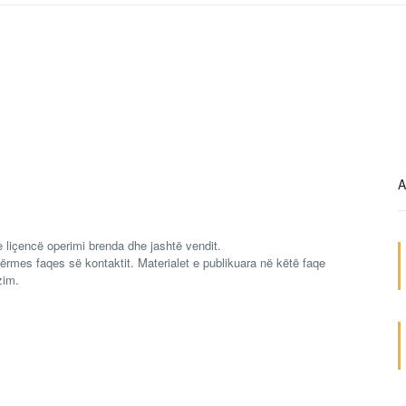
A
 liçencë operimi brenda dhe jashtë vendit.
ërmes faqes së kontaktit. Materialet e publikuara në këtë faqe
zim.