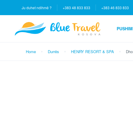
Ju duhet ndihmë ?
+383 48 833 833
+383 46 833 833
PUSHIM
Home
Durrës
HENRY RESORT & SPA
Dhom