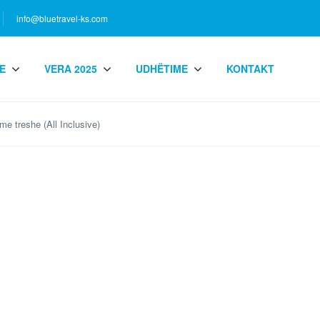
info@bluetravel-ks.com
E
VERA 2025
UDHËTIME
KONTAKT
e treshe (All Inclusive)