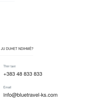
 JU DUHET NDIHMË?
Thirr tani
+383 48 833 833
Email
info@bluetravel-ks.com