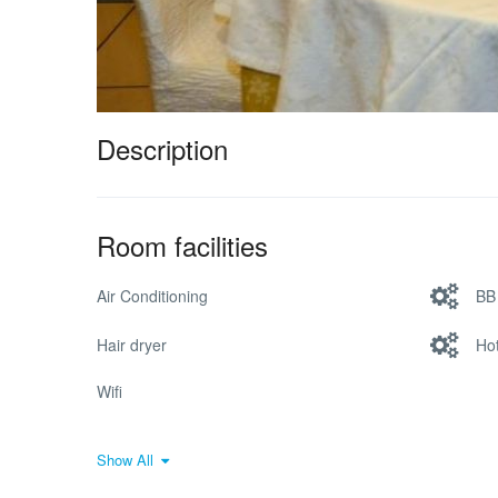
Description
Room facilities
Air Conditioning
BB 
Hair dryer
Ho
Wifi
Show All