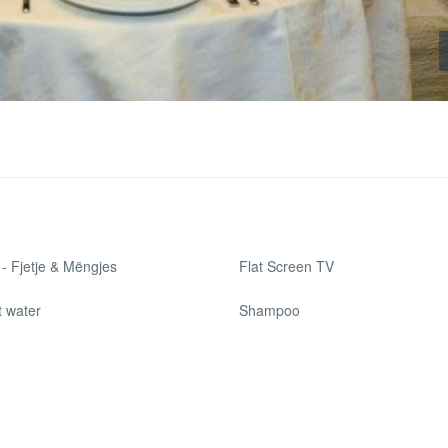
- Fjetje & Mëngjes
Flat Screen TV
t water
Shampoo