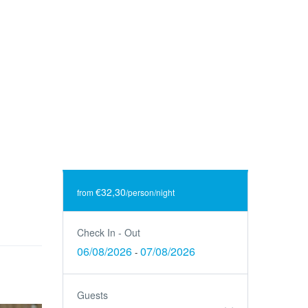
€32,30
from
/person/night
Check In - Out
06/08/2026
07/08/2026
-
Guests