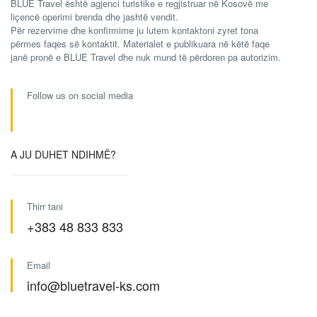
BLUE Travel është agjenci turistike e regjistruar në Kosovë me
liçencë operimi brenda dhe jashtë vendit.
Për rezervime dhe konfirmime ju lutem kontaktoni zyret tona
përmes faqes së kontaktit. Materialet e publikuara në këtë faqe
janë pronë e BLUE Travel dhe nuk mund të përdoren pa autorizim.
Follow us on social media
A JU DUHET NDIHMË?
Thirr tani
+383 48 833 833
Email
info@bluetravel-ks.com