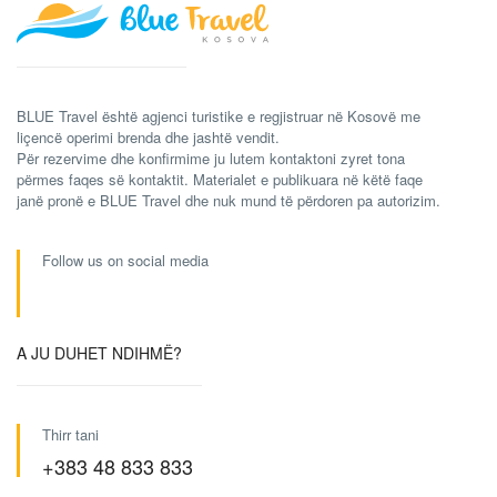
BLUE Travel është agjenci turistike e regjistruar në Kosovë me
liçencë operimi brenda dhe jashtë vendit.
Për rezervime dhe konfirmime ju lutem kontaktoni zyret tona
përmes faqes së kontaktit. Materialet e publikuara në këtë faqe
janë pronë e BLUE Travel dhe nuk mund të përdoren pa autorizim.
Follow us on social media
A JU DUHET NDIHMË?
Thirr tani
+383 48 833 833