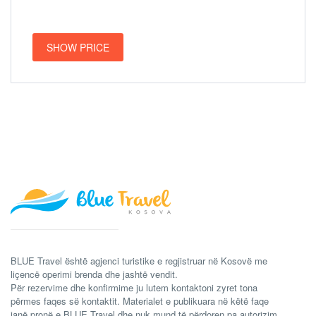
SHOW PRICE
BLUE Travel është agjenci turistike e regjistruar në Kosovë me
liçencë operimi brenda dhe jashtë vendit.
Për rezervime dhe konfirmime ju lutem kontaktoni zyret tona
përmes faqes së kontaktit. Materialet e publikuara në këtë faqe
janë pronë e BLUE Travel dhe nuk mund të përdoren pa autorizim.