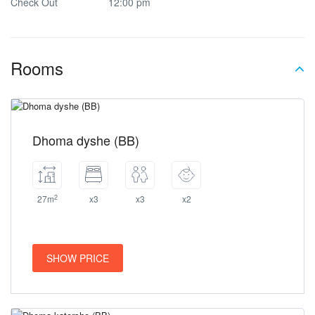
Check Out
12:00 pm
Rooms
Dhoma dyshe (BB)
2
27m
x3
x3
x2
SHOW PRICE