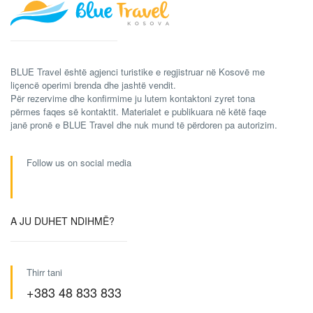
BLUE Travel është agjenci turistike e regjistruar në Kosovë me
liçencë operimi brenda dhe jashtë vendit.
Për rezervime dhe konfirmime ju lutem kontaktoni zyret tona
përmes faqes së kontaktit. Materialet e publikuara në këtë faqe
janë pronë e BLUE Travel dhe nuk mund të përdoren pa autorizim.
Follow us on social media
A JU DUHET NDIHMË?
Thirr tani
+383 48 833 833