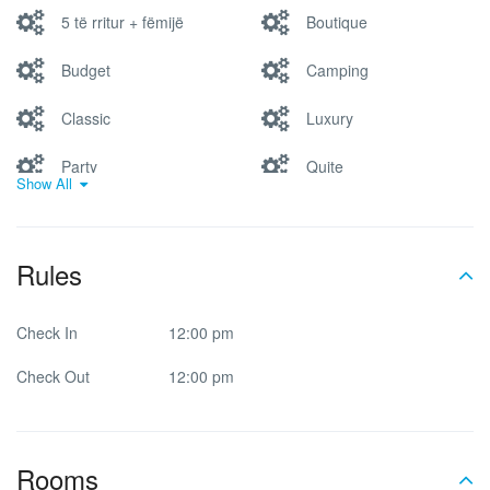
5 të rritur + fëmijë
Boutique
Pishinë e brendshme
Pishinë e hapur
dhe e jashtme
Budget
Camping
Pishinë me jacuzzi
Restaurant
Classic
Luxury
Spa & Sauna
SPA & Wellness
Party
Quite
Show All
Romantic
Trendy
Washer & Dryer
WiFi i shkëlqyeshëm
Rules
Check In
12:00 pm
Check Out
12:00 pm
Rooms