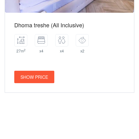
Dhoma treshe (All Inclusive)
2
27m
x4
x4
x2
SHOW PRICE