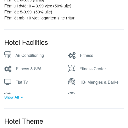
Fëmiu i dytë: 0 – 3.99 vjeç (50% ulje)
Fëmijët: 5-9.99 (50% ulje)
Fëmijët mbi 10 vjet llogariten si te rritur
Hotel Facilities
Air Conditioning
Fitness
Fitness & SPA
Fitness Center
Flat Tv
HB- Mëngjes & Darkë
Heater
Internet – Wifi
Show All
Kondicioner dhe WIFI
Jacuzzi
falas
Hotel Theme
Kondicioner falas
Parking