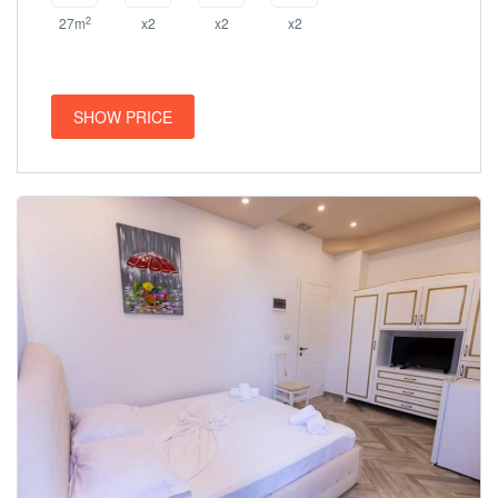
2
27m
x2
x2
x2
SHOW PRICE