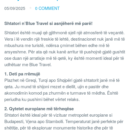
05/09/2025
0 COMMENT
Shtatori n’Blue Travel si asnjëherë më parë!
Shtatori është muaji që gjithmonë sjell një atmosferë të veçantë.
Vera i lë vendin një freskie të lehtë, destinacionet nuk janë më të
mbushura me turistë, ndërsa çmimet bëhen edhe më të
arsyeshme. Për ata që nuk kanë arritur të pushojnë gjatë gushtit
ose duan një arratisje më të qetë, ky është momenti ideal për të
udhëtuar me Blue Travel.
1. Deti pa rrëmujë
Plazhet në Greqi, Turqi apo Shqipëri gjatë shtatorit janë më të
qeta. Ju mund të shijoni rrezet e diellit, ujin e pastër dhe
akomodimin komod pa zhurmën e turmave të mëdha. Është
periudha ku pushimi bëhet vërtet relaks.
2. Qytetet europiane më tërheqëse
Shtatori është ideal për të vizituar metropolet europiane si
Budapesti, Vjena apo Stambolli. Temperaturat janë perfekte për
shëtitje, për të eksploruar monumente historike dhe për të