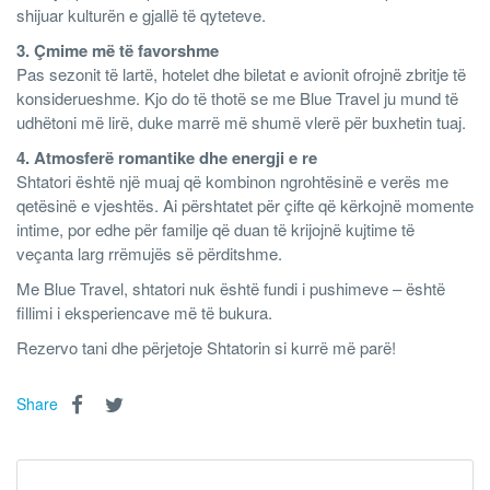
shijuar kulturën e gjallë të qyteteve.
3. Çmime më të favorshme
Pas sezonit të lartë, hotelet dhe biletat e avionit ofrojnë zbritje të
konsiderueshme. Kjo do të thotë se me Blue Travel ju mund të
udhëtoni më lirë, duke marrë më shumë vlerë për buxhetin tuaj.
4. Atmosferë romantike dhe energji e re
Shtatori është një muaj që kombinon ngrohtësinë e verës me
qetësinë e vjeshtës. Ai përshtatet për çifte që kërkojnë momente
intime, por edhe për familje që duan të krijojnë kujtime të
veçanta larg rrëmujës së përditshme.
Me Blue Travel, shtatori nuk është fundi i pushimeve – është
fillimi i eksperiencave më të bukura.
Rezervo tani dhe përjetoje Shtatorin si kurrë më parë!
Share