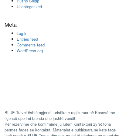
Pusho Shqip
Uncategorized
Meta
Log in
Entries feed
Comments feed
WordPress.org
BLUE Travel është agjenci turistike e regjistruar në Kosovë me
liçencë operimi brenda dhe jashtë vendit.
Për rezervime dhe konfirmime ju lutem kontaktoni zyret tona
përmes faqes së kontaktit. Materialet e publikuara në këtë faqe
janë pronë e BLUE Travel dhe nuk mund të përdoren pa autorizim.