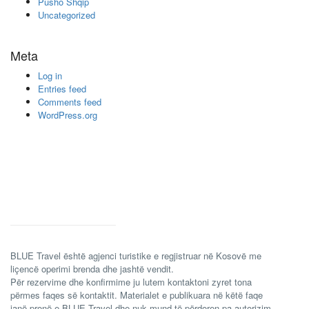
Pusho Shqip
Uncategorized
Meta
Log in
Entries feed
Comments feed
WordPress.org
BLUE Travel është agjenci turistike e regjistruar në Kosovë me
liçencë operimi brenda dhe jashtë vendit.
Për rezervime dhe konfirmime ju lutem kontaktoni zyret tona
përmes faqes së kontaktit. Materialet e publikuara në këtë faqe
janë pronë e BLUE Travel dhe nuk mund të përdoren pa autorizim.