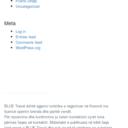
Pusho Shqip
Uncategorized
Meta
Log in
Entries feed
Comments feed
WordPress.org
BLUE Travel është agjenci turistike e regjistruar në Kosovë me
liçencë operimi brenda dhe jashtë vendit.
Për rezervime dhe konfirmime ju lutem kontaktoni zyret tona
përmes faqes së kontaktit. Materialet e publikuara në këtë faqe
janë pronë e BLUE Travel dhe nuk mund të përdoren pa autorizim.