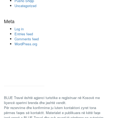
Pusho Shqip
Uncategorized
Meta
Log in
Entries feed
Comments feed
WordPress.org
BLUE Travel është agjenci turistike e regjistruar në Kosovë me
liçencë operimi brenda dhe jashtë vendit.
Për rezervime dhe konfirmime ju lutem kontaktoni zyret tona
përmes faqes së kontaktit. Materialet e publikuara në këtë faqe
janë pronë e BLUE Travel dhe nuk mund të përdoren pa autorizim.