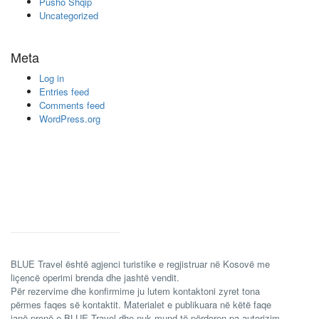
Pusho Shqip
Uncategorized
Meta
Log in
Entries feed
Comments feed
WordPress.org
BLUE Travel është agjenci turistike e regjistruar në Kosovë me
liçencë operimi brenda dhe jashtë vendit.
Për rezervime dhe konfirmime ju lutem kontaktoni zyret tona
përmes faqes së kontaktit. Materialet e publikuara në këtë faqe
janë pronë e BLUE Travel dhe nuk mund të përdoren pa autorizim.