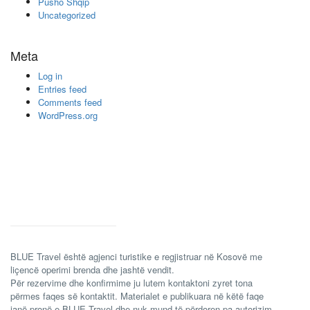
Pusho Shqip
Uncategorized
Meta
Log in
Entries feed
Comments feed
WordPress.org
BLUE Travel është agjenci turistike e regjistruar në Kosovë me
liçencë operimi brenda dhe jashtë vendit.
Për rezervime dhe konfirmime ju lutem kontaktoni zyret tona
përmes faqes së kontaktit. Materialet e publikuara në këtë faqe
janë pronë e BLUE Travel dhe nuk mund të përdoren pa autorizim.