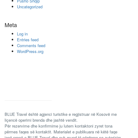
Pusho Shqip
Uncategorized
Meta
Log in
Entries feed
Comments feed
WordPress.org
BLUE Travel është agjenci turistike e regjistruar në Kosovë me
liçencë operimi brenda dhe jashtë vendit.
Për rezervime dhe konfirmime ju lutem kontaktoni zyret tona
përmes faqes së kontaktit. Materialet e publikuara në këtë faqe
janë pronë e BLUE Travel dhe nuk mund të përdoren pa autorizim.